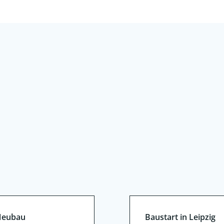
Post
navigation
eubau
Baustart in Leipzig