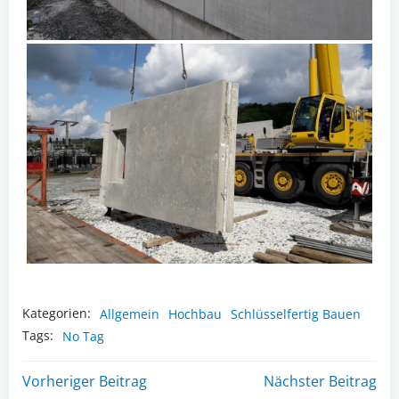
Kategorien:
Allgemein
Hochbau
Schlüsselfertig Bauen
Tags:
No Tag
Post
Post
Vorheriger Beitrag
Nächster Beitrag