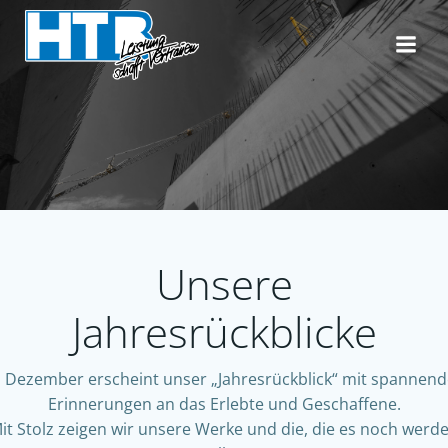
Zum
Inhalt
springen
Unsere
Jahresrückblicke
 Dezember erscheint unser „Jahresrückblick“ mit spannen
Erinnerungen an das Erlebte und Geschaffene.
it Stolz zeigen wir unsere Werke und die, die es noch werd