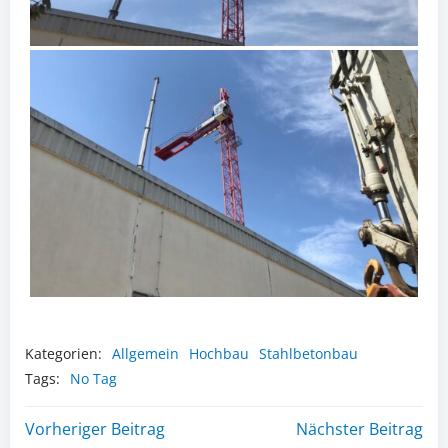
Kategorien:
Allgemein
Hochbau
Stahlbetonbau
Tags:
No Tag
Post
Post
Vorheriger Beitrag
Nächster Beitrag