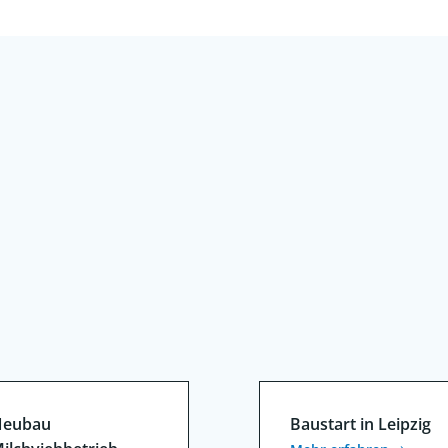
Post
navigation
eubau
Baustart in Leipzig