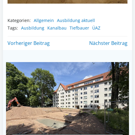
Kategorien:
Allgemein
Ausbildung aktuell
Tags:
Ausbildung
Kanalbau
Tiefbauer
ÜAZ
Post
Post
Vorheriger Beitrag
Nächster Beitrag
navigation
navigation