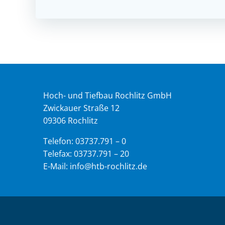
Hoch- und Tiefbau Rochlitz GmbH
Zwickauer Straße 12
09306 Rochlitz
Telefon: 03737.791 – 0
Telefax: 03737.791 – 20
E-Mail: info@htb-rochlitz.de