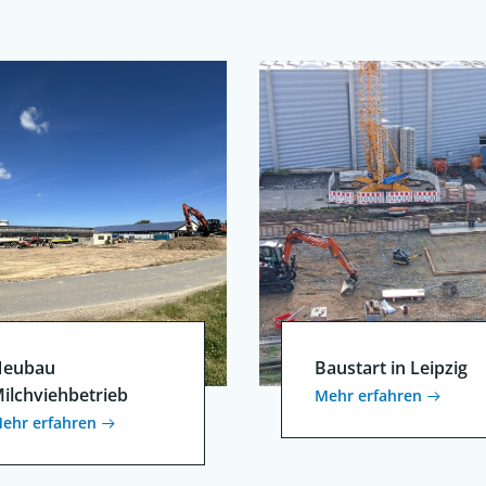
eubau
Baustart in Leipzig
ilchviehbetrieb
Mehr erfahren
ehr erfahren