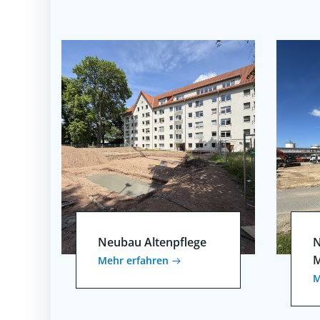
Neubau Altenpflege
N
M
Mehr erfahren
M