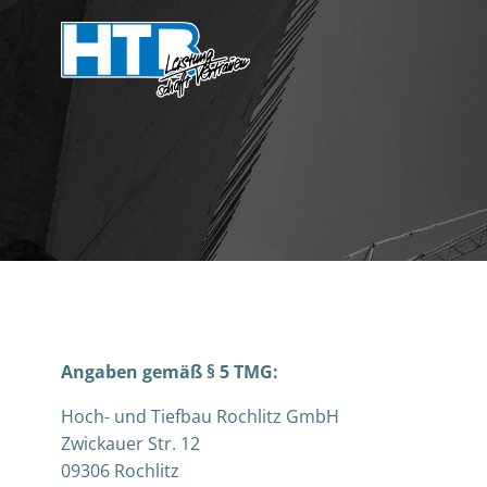
Zum
Inhalt
springen
Angaben gemäß § 5 TMG:
Hoch- und Tiefbau Rochlitz GmbH
Zwickauer Str. 12
09306 Rochlitz