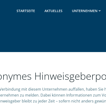
STARTSEITE
AKTUELLES
UNTERNEHMEN
nymes Hinweisgeberpo
erbindung mit diesem Unternehmen auffallen, haben Sie h
ernehmen zu melden. Dabei können Informationen zum Vor
weisgeber bleibt zu jeder Zeit – sofern nicht anders gewü