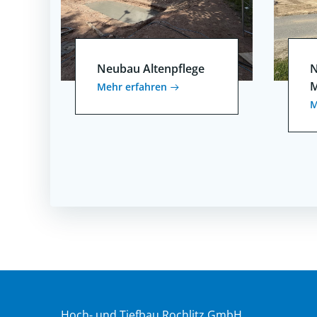
Neubau Altenpflege
N
M
Mehr erfahren
M
Hoch- und Tiefbau Rochlitz GmbH