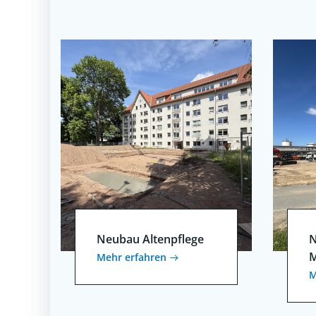
Neubau Altenpflege
N
M
Mehr erfahren
M