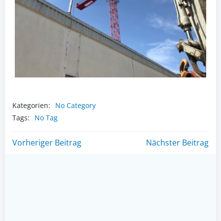
Kategorien:
No Category
Tags:
No Tag
Post
Post
Vorheriger Beitrag
Nächster Beitrag
navigation
navigation